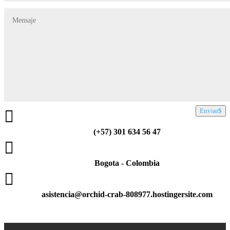
Enviar

(+57) 301 634 56 47

Bogota - Colombia

asistencia@orchid-crab-808977.hostingersite.com