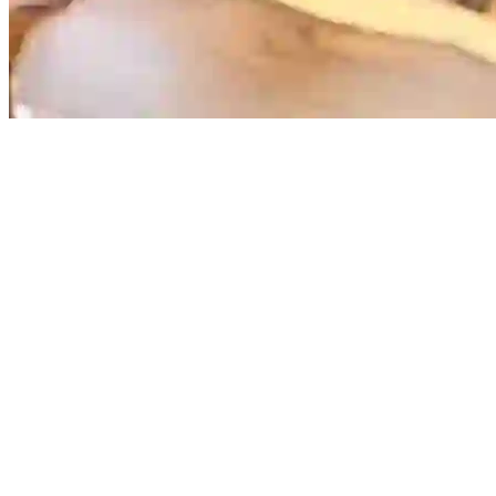
Curso de Feng Shui en México
En este Curso de Feng Shui, quiero enseñarte los secretos que
nadie te cuenta sobre como funciona estratégicamente el Feng
Shui, y lo haré con base en mis certificaciones internacionales y
mi experiencia de mas de 10 años en el asesoramiento de:
viviendas, espacios comerciales y empresas.
¿Tu, ya estás listo para cambiar tu vida?