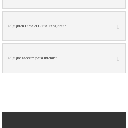
✅ ¿Quien Dicta el Curso Feng Shui?
✅ ¿Que necesito para iniciar?
Suscríbete
Energía Feng Shui