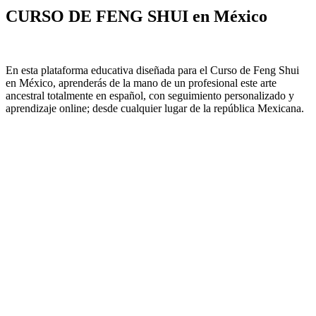
CURSO DE FENG SHUI en México
En esta plataforma educativa diseñada para el Curso de Feng Shui
en México, aprenderás de la mano de un profesional este arte
ancestral totalmente en español, con seguimiento personalizado y
aprendizaje online; desde cualquier lugar de la república Mexicana.
Inicia tu Camino Hoy
En este
curso de Feng Shui
tradicional Chino, podrás aplicar
cambios que te ayudaran a fomentar un mejor estilo de vida,
promover tu bienestar; beneficiando tu vida y la de tu familia.
⇣ Empieza Hoy ⇣
Aprende Feng
Shui al precio de